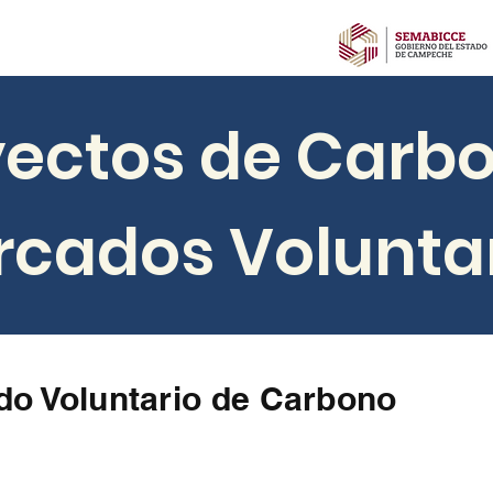
yectos de Carbo
cados Volunta
do Voluntario de Carbono