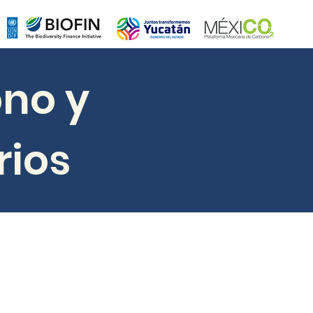
no y
rios